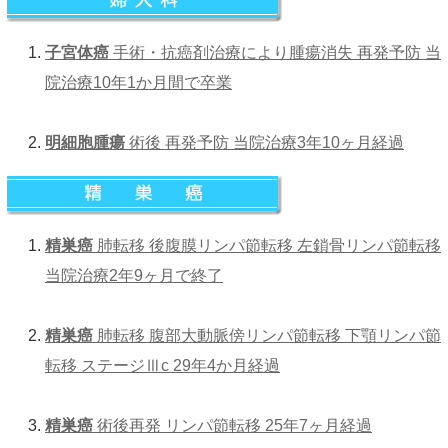
子宮体癌
手術・抗癌剤治療により腫瘍消失 再発予防 当
院治療10年1か月間で卒業
明細胞腫瘍
術後 再発予防 当院治療3年10ヶ月経過
精巣癌
肺転移 後腹膜リンパ節転移 左鎖骨リンパ節転移
当院治療2年9ヶ月で終了
精巣癌
肺転移 腹部大動脈傍リンパ節転移 下顎リンパ節
転移 ステージⅢc 29年4か月経過
精巣癌
術後再発 リンパ節転移 25年7ヶ月経過