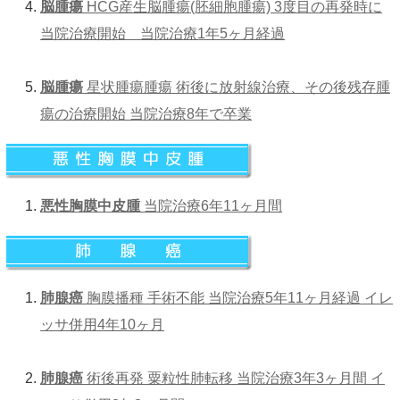
脳腫瘍
HCG産生脳腫瘍(胚細胞腫瘍) 3度目の再発時に
当院治療開始 当院治療1年5ヶ月経過
脳腫瘍
星状腫瘍腫瘍 術後に放射線治療、その後残存腫
瘍の治療開始 当院治療8年で卒業
悪性胸膜中皮腫
当院治療6年11ヶ月間
肺腺癌
胸膜播種 手術不能 当院治療5年11ヶ月経過 イレ
ッサ併用4年10ヶ月
肺腺癌
術後再発 粟粒性肺転移 当院治療3年3ヶ月間 イ