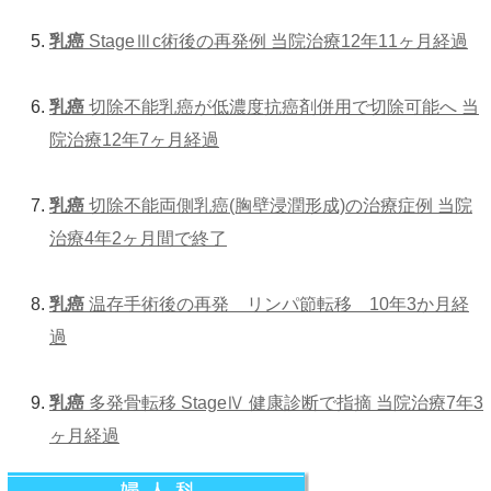
乳癌
StageⅢc術後の再発例 当院治療12年11ヶ月経過
乳癌
切除不能乳癌が低濃度抗癌剤併用で切除可能へ 当
院治療12年7ヶ月経過
乳癌
切除不能両側乳癌(胸壁浸潤形成)の治療症例 当院
治療4年2ヶ月間で終了
乳癌
温存手術後の再発 リンパ節転移 10年3か月経
過
乳癌
多発骨転移 StageⅣ 健康診断で指摘 当院治療7年3
ヶ月経過