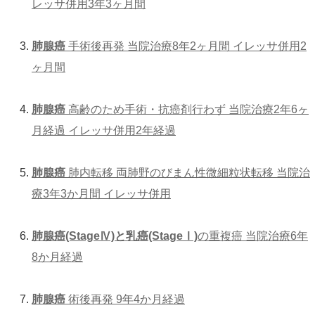
レッサ併用3年3ヶ月間
肺腺癌
手術後再発 当院治療8年2ヶ月間 イレッサ併用2
ヶ月間
肺腺癌
高齢のため手術・抗癌剤行わず 当院治療2年6ヶ
月経過 イレッサ併用2年経過
肺腺癌
肺内転移 両肺野のびまん性微細粒状転移 当院治
療3年3か月間 イレッサ併用
肺腺癌(StageⅣ)と乳癌(StageⅠ)
の重複癌 当院治療6年
8か月経過
肺腺癌
術後再発 9年4か月経過