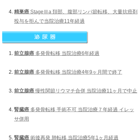
精巣癌
StageⅢa 頚部、腹部リンパ節転移、大量抗癌剤
投与を拒んで当院治療11年経過
前立腺癌
多発骨転移 当院治療6年経過
前立腺癌
多発骨転移 当院治療4年9ヶ月間で終了
前立腺癌
慢性関節リウマチ合併 当院治療11ヶ月で中止
腎臓癌
多発骨転移 手術不可 当院治療７年経過 イレッ
サ併用
腎臓癌
術後再発 肺転移 当院治療5年1ヶ月経過