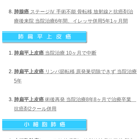
肺腺癌
ステージⅣ 手術不能 骨転移 放射線と抗癌剤治
療後来院 当院治療6年間、イレッサ併用5年1ヶ月間
肺扁平上皮癌
当院治療 10ヶ月で中断
肺扁平上皮癌
リンパ節転移 原発巣切除できず 当院治療
5年
肺扁平上皮癌
術後再発 当院治療8年8ヶ月で治療卒業
抗癌剤2クール併用