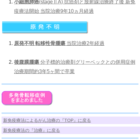
小細胞肺癌
(stageⅡA) 抗癌剤と放射線治療終了後 新免
疫療法開始 当院治療9年10ヵ月経過
原発不明 転移性骨腫瘍
当院治療2年経過
後腹膜腫瘍
分子標的治療剤グリーベックとの併用症例
治療期間約3年5ヶ間で卒業
新免疫療法によるがん治療の『TOP』に戻る
新免疫療法の『治療』に戻る