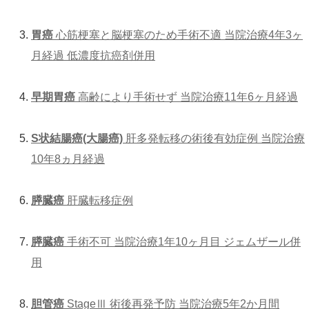
胃癌
心筋梗塞と脳梗塞のため手術不適 当院治療4年3ヶ
月経過 低濃度抗癌剤併用
早期胃癌
高齢により手術せず 当院治療11年6ヶ月経過
S状結腸癌(大腸癌)
肝多発転移の術後有効症例 当院治療
10年8ヵ月経過
膵臓癌
肝臓転移症例
膵臓癌
手術不可 当院治療1年10ヶ月目 ジェムザール併
用
胆管癌
StageⅢ 術後再発予防 当院治療5年2か月間