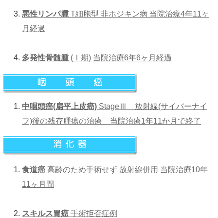
悪性リンパ腫
T細胞型 非ホジキン病 当院治療4年11ヶ
月経過
多発性骨髄腫
(Ⅰ期) 当院治療6年6ヶ月経過
中咽頭癌(扁平上皮癌)
StageⅢ 放射線(サイバーナイ
フ)後の残存腫瘍の治療 当院治療1年11か月で終了
食道癌
高齢のため手術せず 放射線併用 当院治療10年
11ヶ月間
スキルス胃癌
手術拒否症例